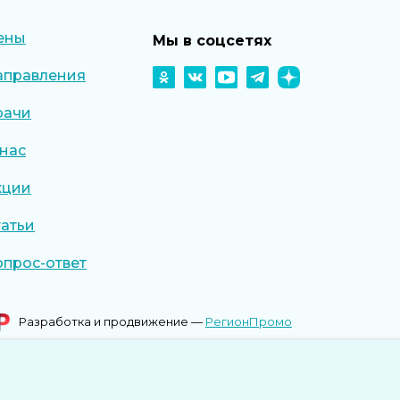
ены
Мы в соцсетях
аправления
рачи
 нас
кции
татьи
опрос-ответ
Разработка и продвижение —
РегионПромо