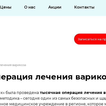
Цены
О нас
Акции
Контакты
Записаться на п
 лечения варикоза
перация лечения варик
к» была проведена
тысячная операция лечения в
а методика – сегодня один из самых безопасных и 
ное медицинское учреждение в регионе, которое м