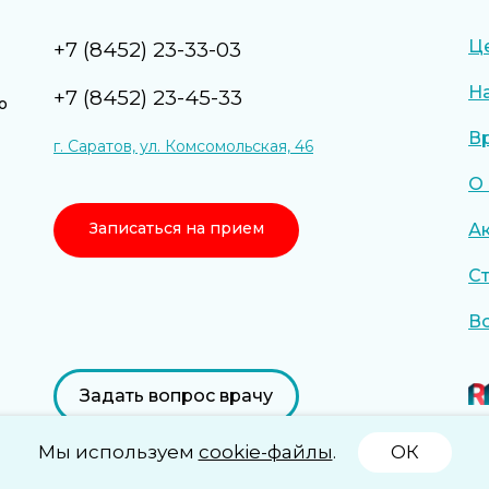
Ц
+7 (8452) 23-33-03
Н
+7 (8452) 23-45-33
о
В
г. Саратов, ул. Комсомольская, 46
О
Записаться на прием
А
С
В
Задать вопрос врачу
Мы используем
cookie-файлы
.
ОК