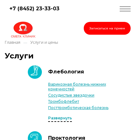
+7 (8452) 23-33-03
Записаться на прием
Главная
Услуги и цены
—
Услуги
Флебология
Варикозная болезнь нижних
конечностей
Сосудистые звездочки
Тромбофлебит
Посттромботическая болезнь
Развернуть
Проктология