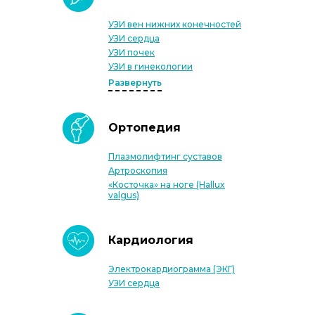
УЗИ вен нижних конечностей
УЗИ сердца
УЗИ почек
УЗИ в гинекологии
Развернуть
Ортопедия
Плазмолифтинг суставов
Артроскопия
«Косточка» на ноге (Hallux
valgus)
Кардиология
Электрокардиограмма (ЭКГ)
УЗИ сердца