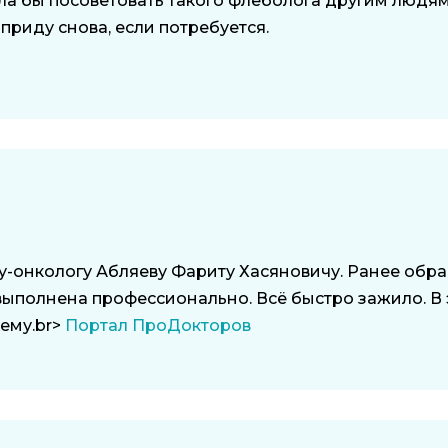
гла бы посоветовать такого флеболога другим люд
приду снова, если потребуется.
у-онкологу Абляеву Фариту Хасяновичу. Ранее обра
ыполнена профессионально. Всё быстро зажило. В э
 ему.br>
Портал ПроДокторов