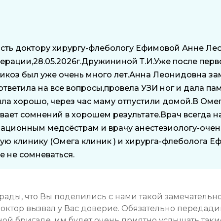
ть доктору хирургу-флебологу Ефимовой Анне Ле
рации,28.05.2026г.Дружининой Т.И.Уже после перв
рикоз был уже очень много лет.Анна Леонидовна за
тветила на все вопросы,провела УЗИ ног и дала пам
а хорошо, через час маму отпустили домой.В Оме
вает сомнений в хорошем результате.Врач всегда на
рационным медсёстрам и врачу анестезиологу-очен
ю клинику (Омега клиник ) и хирурга-флеболога Е
е не сомневаться.
рады, что Вы поделились с нами такой замечатель
доктор вызвал у Вас доверие. Обязательно передад
й бригаде, им будет очень приятно услышать таки