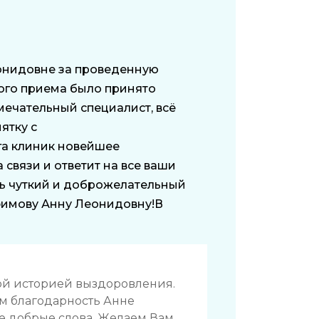
онидовне за проведенную
ого приема было принято
мечательный специалист, всё
ятку с
га клиник новейшее
 связи и ответит на все ваши
ь чуткий и доброжелательный
фимову Анну Леонидовну!В
ной историей выздоровления.
им благодарность Анне
е добрые слова. Желаем Вам