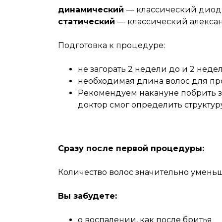
динамический
— классический диодн
статический
— классический алекса
Подготовка к процедуре:
не загорать 2 недели до и 2 нед
необходимая длина волос для п
Рекомендуем накануне побрить зо
доктор смог определить структур
Сразу после первой процедуры:
Количество волос значительно уменьши
Вы забудете:
о воспалении, как после бритья