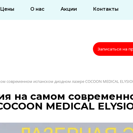
Цены
О нас
Акции
Контакты
Записаться на п
амом современном испанском диодном лазере COCOON MEDICAL ELYSI
ия на самом современн
COCOON MEDICAL ELYSI