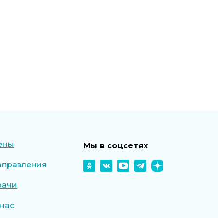
ены
Мы в соцсетях
аправления
рачи
 нас