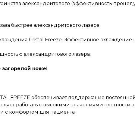
оинства александритового (эффективность процеду
раза быстрее александритового лазера
охлаждения Cristal Freeze. Эффективное охлаждение
ощностью александритового лазера.
загорелой коже!
AL FREEZE обеспечивает поддержание постоянной t
воляет работать с высокими значениями плотности 
 с комфортом для пациента.