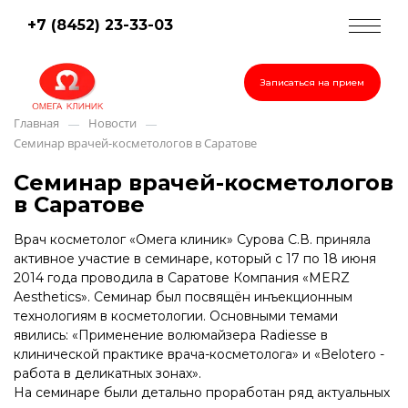
+7 (8452) 23-33-03
Записаться на прием
Главная
Новости
—
—
Семинар врачей-косметологов в Саратове
Семинар врачей-косметологов
в Саратове
Врач косметолог «Омега клиник» Сурова С.В. приняла
активное участие в семинаре, который с 17 по 18 июня
2014 года проводила в Саратове Компания «MERZ
Aesthetics». Семинар был посвящён инъекционным
технологиям в косметологии. Основными темами
явились: «Применение волюмайзера Radiesse в
клинической практике врача-косметолога» и «Belotero -
работа в деликатных зонах».
На семинаре были детально проработан ряд актуальных