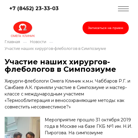
+7 (8452) 23-33-03
Записаться на прием
Главная
Новости
—
—
Участие наших хирургов-флебологов в Симпозиуме
Участие наших хирургов-
флебологов в Симпозиуме
Хирурги-флебологи Омега Клиник к.м.н. Чаббаров Р.Г. и
Санбаев А.К. приняли участие в Симпозиуме и мастер-
классе с международным участием
«Термооблитерация и веносохраняющие методы: как
совместить несовместимое?»
Мероприятие прошло 31 октября 2019
года в Москве на базе ГКБ №1 им. Н.И.
Пирогова. На симпозиуме