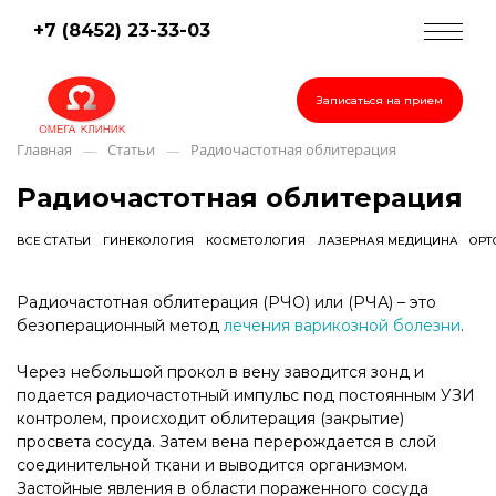
+7 (8452) 23-33-03
Записаться на прием
Главная
Статьи
Радиочастотная облитерация
—
—
Радиочастотная облитерация
ВСЕ СТАТЬИ
ГИНЕКОЛОГИЯ
КОСМЕТОЛОГИЯ
ЛАЗЕРНАЯ МЕДИЦИНА
ОРТ
Радиочастотная облитерация (РЧО) или (РЧА) – это
безоперационный метод
лечения варикозной болезни
.
Через небольшой прокол в вену заводится зонд и
подается радиочастотный импульс под постоянным УЗИ
контролем, происходит облитерация (закрытие)
просвета сосуда. Затем вена перерождается в слой
соединительной ткани и выводится организмом.
Застойные явления в области пораженного сосуда